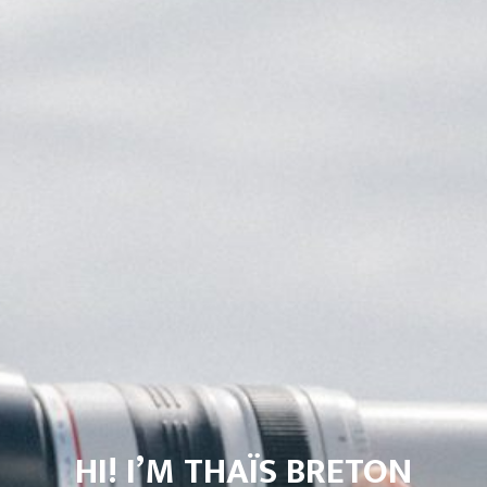
HI! I’M THAÏS BRETON